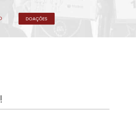
O
DOAÇÕES
!
egitim |
sağlık
teknoloji
müzik |
film
oyun